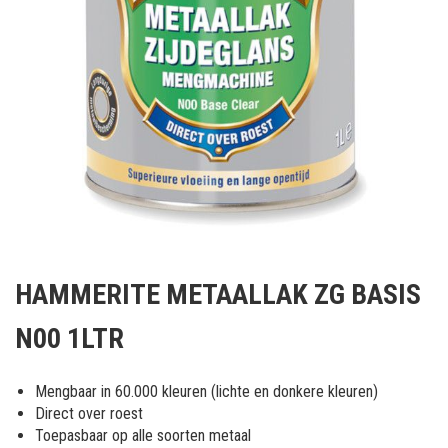
Ga
naar
HAMMERITE METAALLAK ZG BASIS
het
begin
N00 1LTR
van
de
afbeeldingen-
Mengbaar in 60.000 kleuren (lichte en donkere kleuren)
gallerij
Direct over roest
Toepasbaar op alle soorten metaal