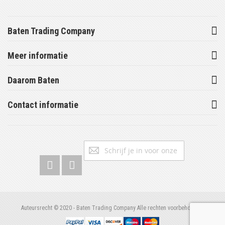
Baten Trading Company
Meer informatie
Daarom Baten
Contact informatie
Abonneer
Inschrijv
u
op
onze
nieuwsbrief
Auteursrecht © 2020 - Baten Trading Company Alle rechten voorbehouden.