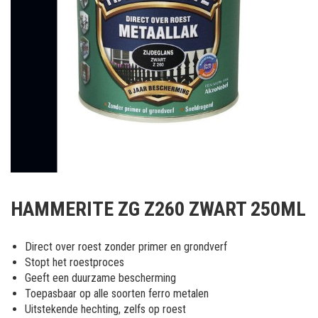
Ga
naar
HAMMERITE ZG Z260 ZWART 250ML
het
begin
van
Direct over roest zonder primer en grondverf
de
Stopt het roestproces
afbeeldingen-
Geeft een duurzame bescherming
gallerij
Toepasbaar op alle soorten ferro metalen
Uitstekende hechting, zelfs op roest