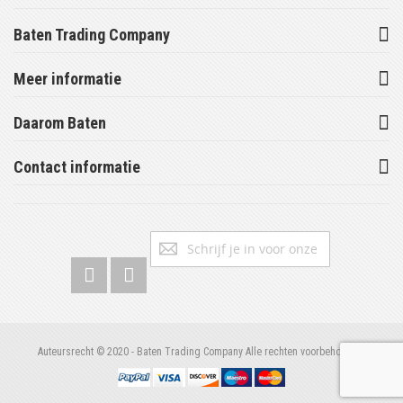
Baten Trading Company
Meer informatie
Daarom Baten
Contact informatie
Abonneer
Inschrijv
u
op
onze
nieuwsbrief
Auteursrecht © 2020 - Baten Trading Company Alle rechten voorbehouden.