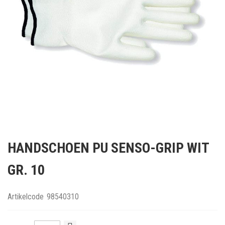
Ga
naar
HANDSCHOEN PU SENSO-GRIP WIT
het
begin
GR. 10
van
de
afbeeldingen-
Artikelcode
98540310
gallerij