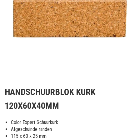
Ga
naar
HANDSCHUURBLOK KURK
het
begin
120X60X40MM
van
de
afbeeldingen-
Color Expert Schuurkurk
gallerij
Afgeschuinde randen
115 x 60 x 25 mm