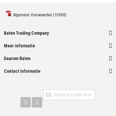
Algemene Voorwaarden (103KB)
Baten Trading Company
Meer informatie
Daarom Baten
Contact informatie
Abonneer
Inschrijv
u
op
onze
nieuwsbrief