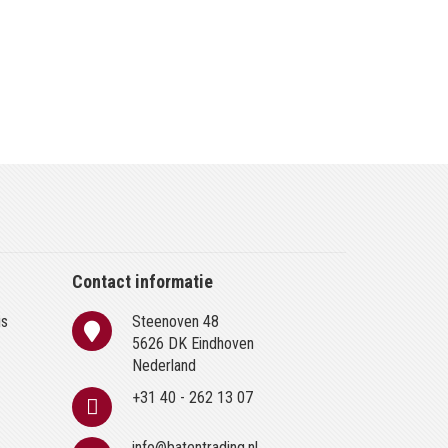
Contact informatie
is
Steenoven 48
n
5626 DK Eindhoven
Nederland
+31 40 - 262 13 07
info@batentrading.nl