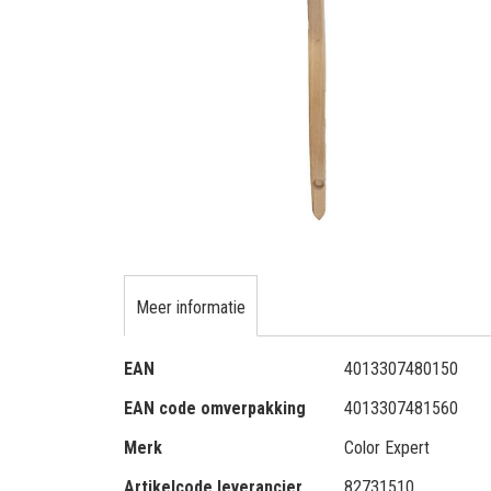
gallerij
Ga
naar
het
Meer informatie
begin
van
Meer
de
EAN
4013307480150
informatie
afbeeldingen-
EAN code omverpakking
4013307481560
gallerij
Merk
Color Expert
Artikelcode leverancier
82731510