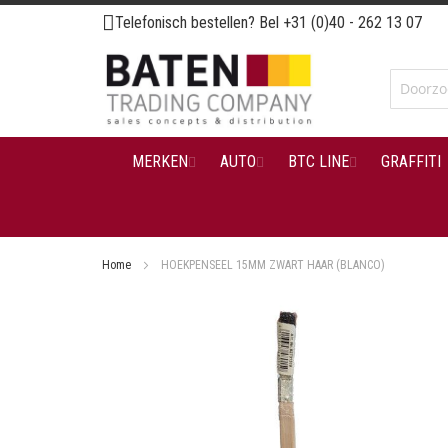
Ga
Telefonisch bestellen? Bel
+31 (0)40 - 262 13 07
naar
de
inhoud
MERKEN
AUTO
BTC LINE
GRAFFITI
Home
HOEKPENSEEL 15MM ZWART HAAR (BLANCO)
Ga
naar
het
einde
van
de
afbeeldingen-