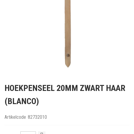
Ga
naar
HOEKPENSEEL 20MM ZWART HAAR
het
begin
(BLANCO)
van
de
afbeeldingen-
Artikelcode
82732010
gallerij