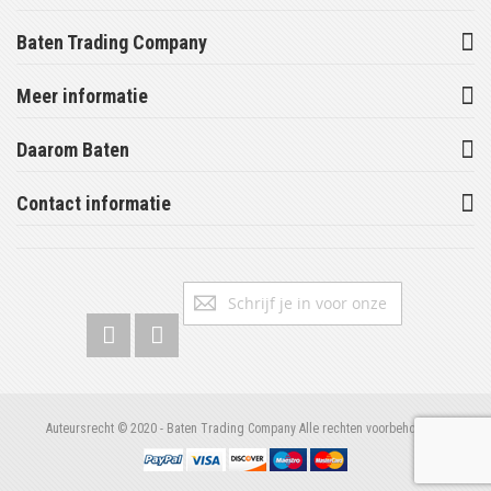
Baten Trading Company
Meer informatie
Daarom Baten
Contact informatie
Abonneer
Inschrijv
u
op
onze
nieuwsbrief
Auteursrecht © 2020 - Baten Trading Company Alle rechten voorbehouden.