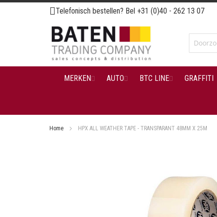
Ga
Telefonisch bestellen? Bel
+31 (0)40 - 262 13 07
naar
de
inhoud
MERKEN
AUTO
BTC LINE
GRAFFITI
Home
HPX ALL WEATHER TAPE - TRANSPARANT 48MM X 25M
Ga
naar
het
einde
van
de
afbeeldingen-