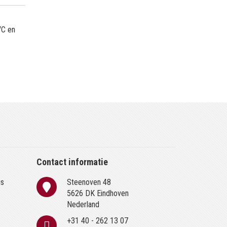
VC en
Contact informatie
is
Steenoven 48
n
5626 DK Eindhoven
Nederland
+31 40 - 262 13 07