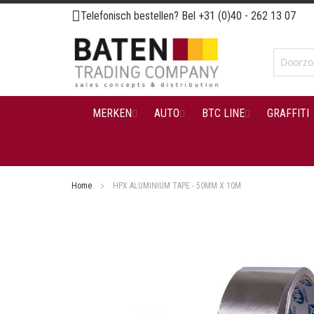
Ga
Telefonisch bestellen? Bel
+31 (0)40 - 262 13 07
naar
de
inhoud
MERKEN
AUTO
BTC LINE
GRAFFITI
Home
HPX ALUMINIUM TAPE - 50MM X 10M
Ga
naar
het
einde
van
de
afbeeldingen-