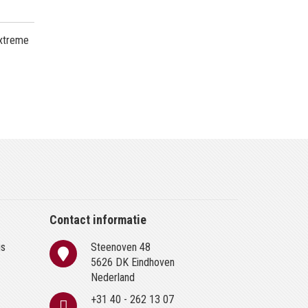
extreme
Contact informatie
is
Steenoven 48
n
5626 DK Eindhoven
Nederland
+31 40 - 262 13 07