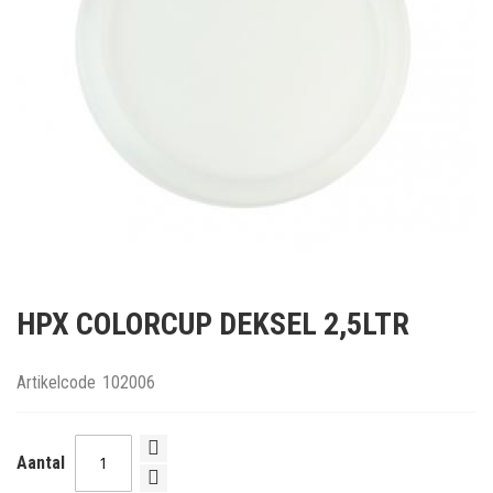
Ga
naar
HPX COLORCUP DEKSEL 2,5LTR
het
begin
van
Artikelcode
102006
de
afbeeldingen-
gallerij
Aantal