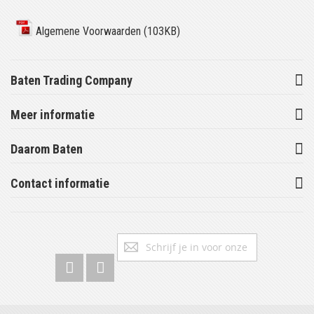
Algemene Voorwaarden (103KB)
Baten Trading Company
Meer informatie
Daarom Baten
Contact informatie
Abonneer
Inschrijv
u
op
onze
nieuwsbrief