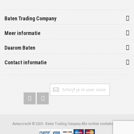
Baten Trading Company
Meer informatie
Daarom Baten
Contact informatie
Abonneer
Inschrijv
u
op
onze
nieuwsbrief
Auteursrecht © 2020 - Baten Trading Company Alle rechten voorbehouden.