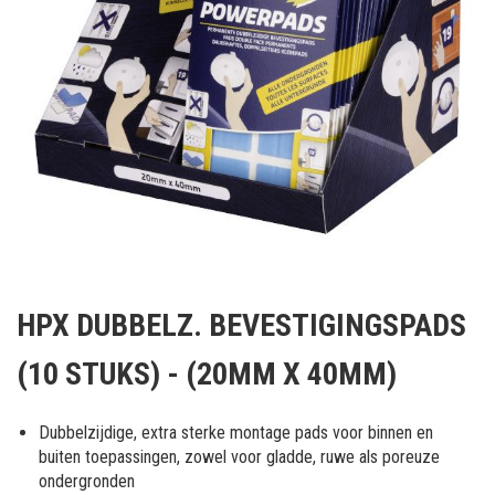
Ga
naar
HPX DUBBELZ. BEVESTIGINGSPADS
het
begin
(10 STUKS) - (20MM X 40MM)
van
de
afbeeldingen-
Dubbelzijdige, extra sterke montage pads voor binnen en
gallerij
buiten toepassingen, zowel voor gladde, ruwe als poreuze
ondergronden