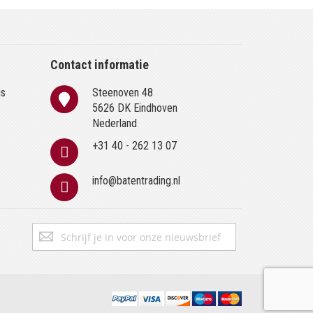
Contact informatie
is
Steenoven 48
n
5626 DK Eindhoven
Nederland
+31 40 - 262 13 07
info@batentrading.nl
Abonneer
Inschrijven
u
op
onze
nieuwsbrief