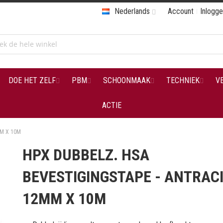
Nederlands
Account
Inlogg
DOE HET ZELF
PBM
SCHOONMAAK
TECHNIEK
V
ACTIE
MM X 10M
HPX DUBBELZ. HSA
BEVESTIGINGSTAPE - ANTRAC
12MM X 10M