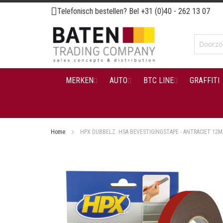
Ga
Telefonisch bestellen? Bel
+31 (0)40 - 262 13 07
naar
de
inhoud
MERKEN
AUTO
BTC LINE
GRAFFITI
Home
HPX DUBBELZ. HSA BEVESTIGINGSTAPE - ANTRACIET 12
Ga
naar
het
einde
van
de
afbeeldingen-