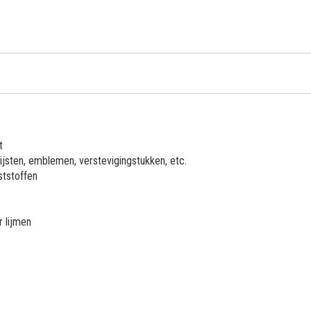
t
ijsten, emblemen, verstevigingstukken, etc.
ststoffen
r lijmen