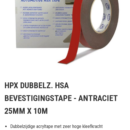
Ga
naar
HPX DUBBELZ. HSA
het
begin
BEVESTIGINGSTAPE - ANTRACIET
van
de
25MM X 10M
afbeeldingen-
gallerij
Dubbelzijdige acryltape met zeer hoge kleefkracht