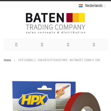
Nederlands
Ga
Home
HPX DUBBELZ. HSA BEVESTIGINGSTAPE - ANTRACIET 25MM X 10M
naar
Ga
de
naar
het
inhoud
einde
van
de
afbeeldingen-
gallerij