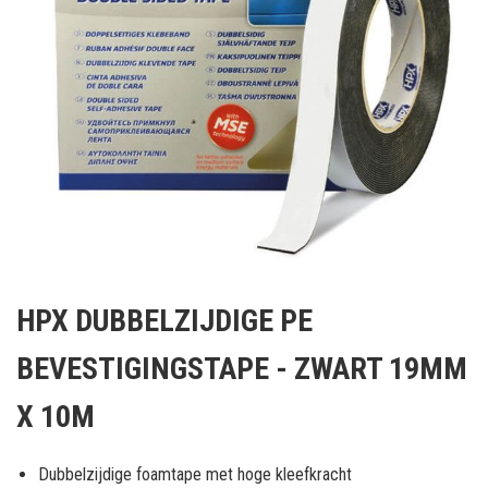
Ga
naar
HPX DUBBELZIJDIGE PE
het
begin
BEVESTIGINGSTAPE - ZWART 19MM
van
de
X 10M
afbeeldingen-
gallerij
Dubbelzijdige foamtape met hoge kleefkracht