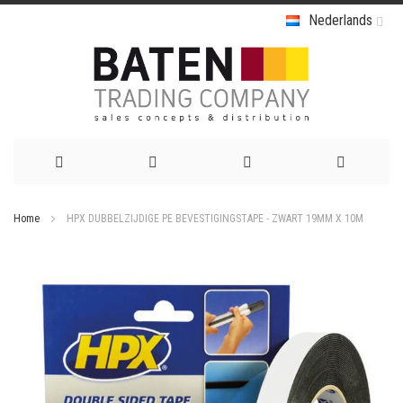
Nederlands
Ga
Home
HPX DUBBELZIJDIGE PE BEVESTIGINGSTAPE - ZWART 19MM X 10M
naar
Ga
de
naar
het
inhoud
einde
van
de
afbeeldingen-
gallerij