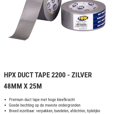
Ga
naar
HPX DUCT TAPE 2200 - ZILVER
het
begin
48MM X 25M
van
de
afbeeldingen-
Premium duct tape met hoge kleefkracht
gallerij
Goede hechting op de meeste ondergronden
Breed inzetbaar: verpakken, bundelen, afdichten, tijdelijke