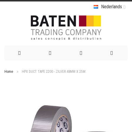
Nederlands
Ga
Home
HPX DUCT TAPE 2200 - ZILVER 48MM X 25M
naar
Ga
de
naar
het
inhoud
einde
van
de
afbeeldingen-
gallerij