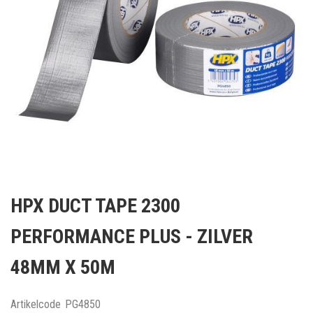
Ga
naar
HPX DUCT TAPE 2300
het
begin
PERFORMANCE PLUS - ZILVER
van
de
48MM X 50M
afbeeldingen-
gallerij
Artikelcode
PG4850