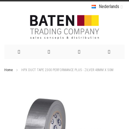
Nederlands
Ga
Home
HPX DUCT TAPE 2300 PERFORMANCE PLUS - ZILVER 48MM X 50M
naar
Ga
de
naar
het
inhoud
einde
van
de
afbeeldingen-
gallerij