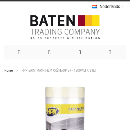
Nederlands
Ga
Home
HPX EASY MASK FILM CRÊPEPAPIER - 1800MM X 33M
naar
Ga
de
naar
het
inhoud
einde
van
de
afbeeldingen-
gallerij