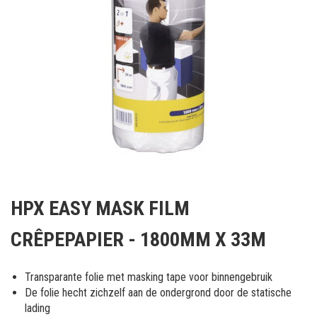
Ga
naar
HPX EASY MASK FILM
het
begin
CRÊPEPAPIER - 1800MM X 33M
van
de
afbeeldingen-
Transparante folie met masking tape voor binnengebruik
gallerij
De folie hecht zichzelf aan de ondergrond door de statische
lading