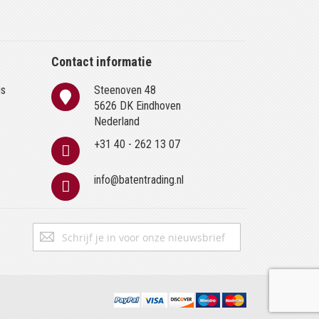
Contact informatie
is
Steenoven 48
n
5626 DK Eindhoven
Nederland
+31 40 - 262 13 07
info@batentrading.nl
Abonneer
Inschrijven
u
op
onze
nieuwsbrief