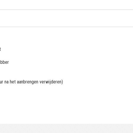
t
ubber
uur na het aanbrengen verwijderen)