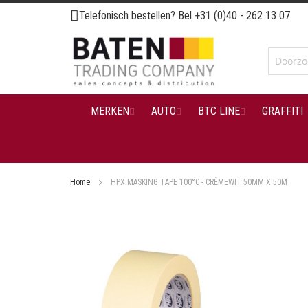
Ga
Telefonisch bestellen? Bel
+31 (0)40 - 262 13 07
naar
de
inhoud
MERKEN
AUTO
BTC LINE
GRAFFITI
Home
HPX MASKING TAPE 100°C - CRÈMEWIT 50MM X 50M
Ga
naar
het
einde
van
de
afbeeldingen-