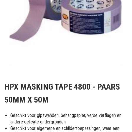
Ga
naar
HPX MASKING TAPE 4800 - PAARS
het
begin
50MM X 50M
van
de
afbeeldingen-
Geschikt voor gipswanden, behangpapier, verse verflagen en
gallerij
andere delicate ondergronden
Geschikt voor algemene en schildertoepassingen, waar een