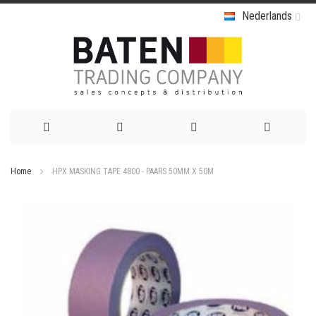
Nederlands
Ga
Home
HPX MASKING TAPE 4800 - PAARS 50MM X 50M
naar
Ga
de
naar
het
inhoud
einde
van
de
afbeeldingen-
gallerij