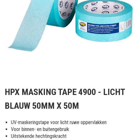
Ga
naar
HPX MASKING TAPE 4900 - LICHT
het
begin
BLAUW 50MM X 50M
van
de
afbeeldingen-
UV-maskeringstape voor licht ruwe oppervlakken
gallerij
Voor binnen- en buitengebruik
Uitstekende hechtingskracht