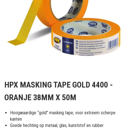
Ga
naar
HPX MASKING TAPE GOLD 4400 -
het
begin
ORANJE 38MM X 50M
van
de
afbeeldingen-
Hoogwaardige “gold” masking tape, voor extreem scherpe
gallerij
kanten
Goede hechting op metaal, glas, kunststof en rubber