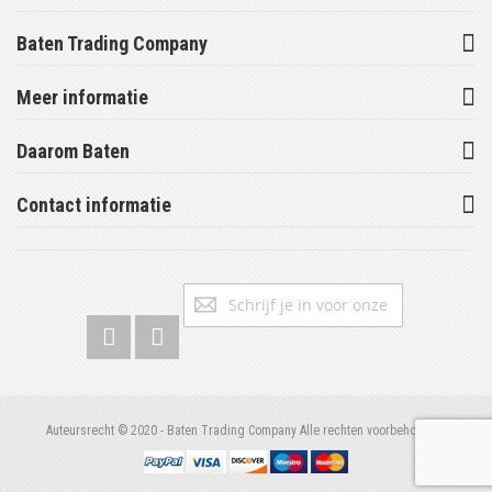
Baten Trading Company
Meer informatie
Daarom Baten
Contact informatie
Abonneer
Inschrijv
u
op
onze
nieuwsbrief
Auteursrecht © 2020 - Baten Trading Company Alle rechten voorbehouden.