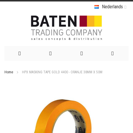
Nederlands
Ga
Home
HPX MASKING TAPE GOLD 4400 - ORANJE 38MM X 50M
naar
Ga
de
naar
het
inhoud
einde
van
de
afbeeldingen-
gallerij