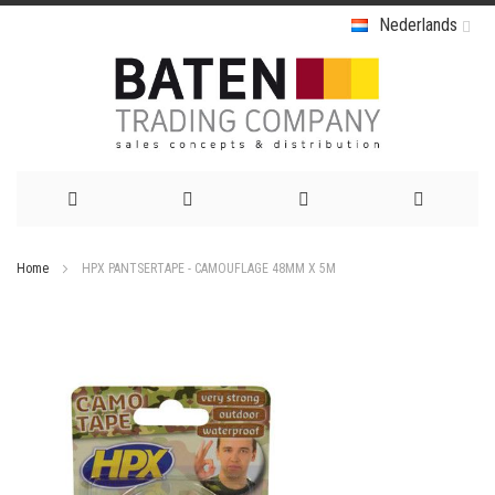
Nederlands
Ga
Home
HPX PANTSERTAPE - CAMOUFLAGE 48MM X 5M
naar
Ga
de
naar
het
inhoud
einde
van
de
afbeeldingen-
gallerij