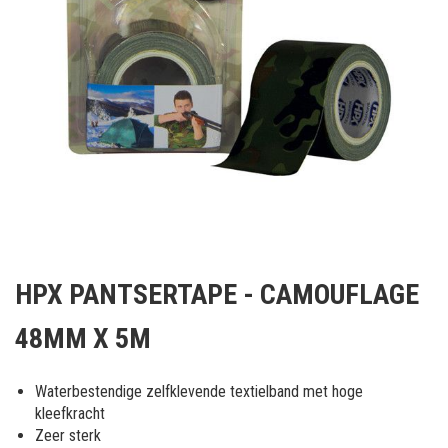
Ga
naar
HPX PANTSERTAPE - CAMOUFLAGE
het
begin
48MM X 5M
van
de
afbeeldingen-
Waterbestendige zelfklevende textielband met hoge
gallerij
kleefkracht
Zeer sterk