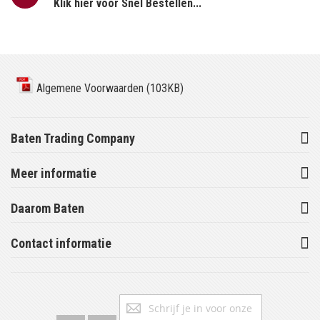
Klik hier voor Snel Bestellen...
Algemene Voorwaarden (103KB)
Baten Trading Company
Meer informatie
Daarom Baten
Contact informatie
Abonneer
Inschrijv
u