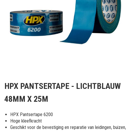
Ga
naar
HPX PANTSERTAPE - LICHTBLAUW
het
begin
48MM X 25M
van
de
afbeeldingen-
HPX Pantsertape 6200
gallerij
Hoge kleefkracht
Geschikt voor de bevestiging en reparatie van leidingen, buizen,