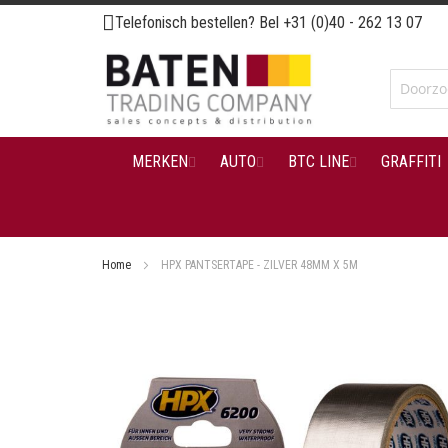
Ga
Telefonisch bestellen? Bel
+31 (0)40 - 262 13 07
naar
de
inhoud
MERKEN
AUTO
BTC LINE
GRAFFITI
Home
HPX PANTSERTAPE - ZILVER 48MM X 5M
Ga
naar
het
einde
van
de
afbeeldingen-