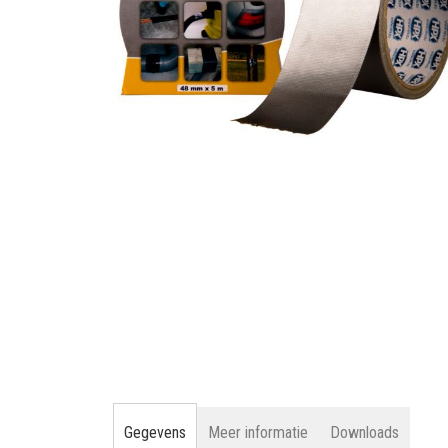
gallerij
Ga
naar
het
begin
van
de
afbeeldingen-
gallerij
Gegevens
Meer informatie
Downloads