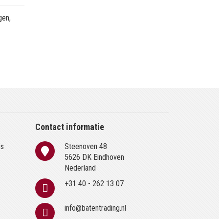
gen,
Contact informatie
is
Steenoven 48
n
5626 DK Eindhoven
Nederland
+31 40 - 262 13 07
info@batentrading.nl