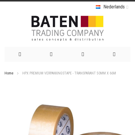
Nederlands
Ga
Home
HPX PREMIUM VERPAKKINGSTAPE - TRANSPARANT 50MM X 66M
naar
Ga
de
naar
het
inhoud
einde
van
de
afbeeldingen-
gallerij