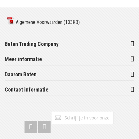
Algemene Voorwaarden (103KB)
Baten Trading Company
Meer informatie
Daarom Baten
Contact informatie
Abonneer
Inschrijv
u
op
onze