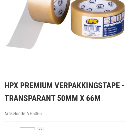
Ga
naar
HPX PREMIUM VERPAKKINGSTAPE -
het
begin
TRANSPARANT 50MM X 66M
van
de
afbeeldingen-
Artikelcode
VH5066
gallerij