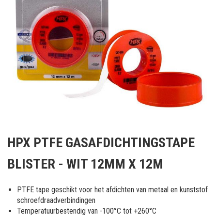
Ga
naar
HPX PTFE GASAFDICHTINGSTAPE
het
begin
BLISTER - WIT 12MM X 12M
van
de
afbeeldingen-
PTFE tape geschikt voor het afdichten van metaal en kunststof
gallerij
schroefdraadverbindingen
Temperatuurbestendig van -100°C tot +260°C