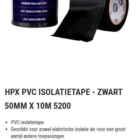
Ga
naar
HPX PVC ISOLATIETAPE - ZWART
het
begin
50MM X 10M 5200
van
de
afbeeldingen-
PVC-isolatietape
gallerij
Geschikt voor zowel elektrische isolatie als voor een groot
aantal andere toepassingen