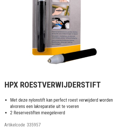
Ga
naar
HPX ROESTVERWIJDERSTIFT
het
begin
van
Met deze nylonstift kan perfect roest verwijderd worden
de
alvorens een lakreparatie uit te voeren
afbeeldingen-
2 Reservestiften meegeleverd
gallerij
Artikelcode
335957