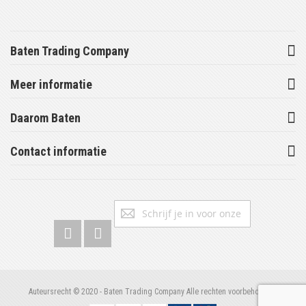
Baten Trading Company
Meer informatie
Daarom Baten
Contact informatie
Abonneer
Inschrijv
u
op
onze
nieuwsbrief
Auteursrecht © 2020 - Baten Trading Company Alle rechten voorbehouden.