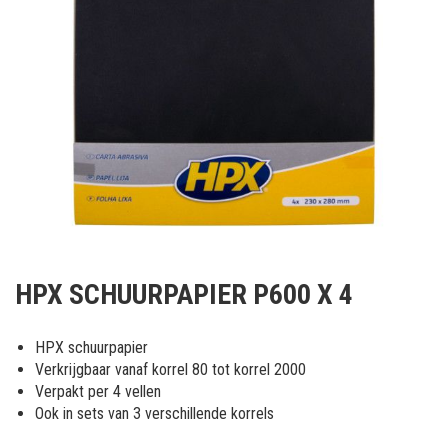
Ga
naar
HPX SCHUURPAPIER P600 X 4
het
begin
van
HPX schuurpapier
de
Verkrijgbaar vanaf korrel 80 tot korrel 2000
afbeeldingen-
Verpakt per 4 vellen
gallerij
Ook in sets van 3 verschillende korrels