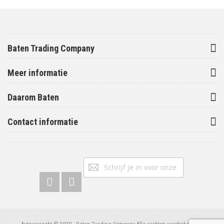
Baten Trading Company
Meer informatie
Daarom Baten
Contact informatie
Abonneer
Inschrijv
u
op
onze
nieuwsbrief