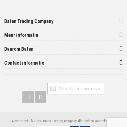
Baten Trading Company
Meer informatie
Daarom Baten
Contact informatie
Abonneer
Inschrijv
u
op
onze
nieuwsbrief
Auteursrecht © 2020 - Baten Trading Company Alle rechten voorbehouden.