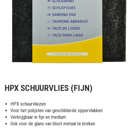
Ga
naar
HPX SCHUURVLIES (FIJN)
het
begin
van
HPX schuurvliezen
de
Voor het polijsten van geschilderde oppervlakken
afbeeldingen-
Verkrijgbaar in fijn en medium
gallerij
Ook voor de glans van bloot metaal te breken