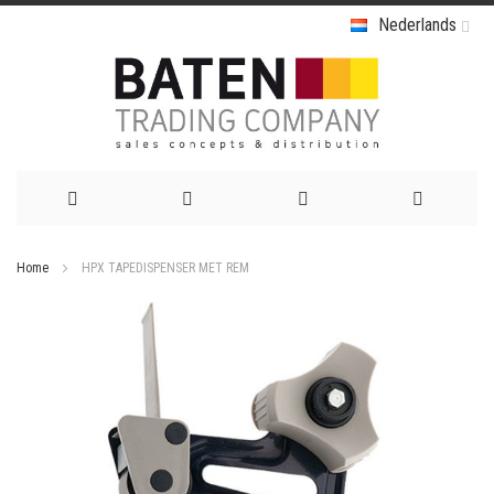
Nederlands
Ga
Home
HPX TAPEDISPENSER MET REM
naar
Ga
de
naar
het
inhoud
einde
van
de
afbeeldingen-
gallerij