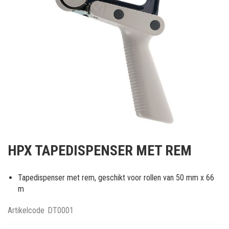
Ga
naar
HPX TAPEDISPENSER MET REM
het
begin
van
Tapedispenser met rem, geschikt voor rollen van 50 mm x 66
de
m
afbeeldingen-
gallerij
Artikelcode
DT0001