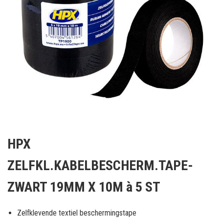
Ga
naar
HPX
het
begin
ZELFKL.KABELBESCHERM.TAPE-
van
de
ZWART 19MM X 10M à 5 ST
afbeeldingen-
gallerij
Zelfklevende textiel beschermingstape