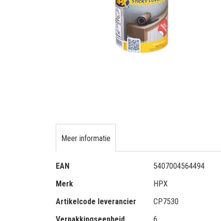
gallerij
Ga
naar
het
Meer informatie
begin
van
Meer
de
EAN
5407004564494
informatie
afbeeldingen-
Merk
HPX
gallerij
Artikelcode leverancier
CP7530
Verpakkingseenheid
6