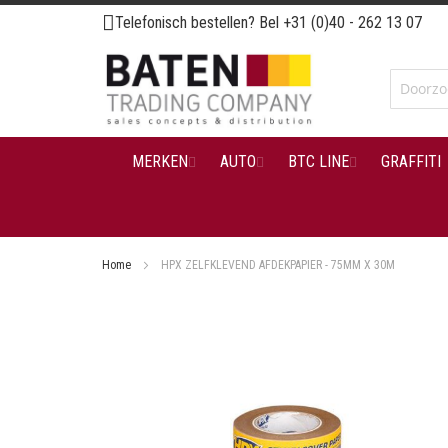
Ga
Telefonisch bestellen? Bel
+31 (0)40 - 262 13 07
naar
de
inhoud
MERKEN
AUTO
BTC LINE
GRAFFITI
Home
HPX ZELFKLEVEND AFDEKPAPIER - 75MM X 30M
Ga
naar
het
einde
van
de
afbeeldingen-