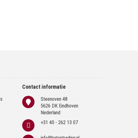
Contact informatie
is
Steenoven 48
n
5626 DK Eindhoven
Nederland
+31 40 - 262 13 07
info@batentrading.nl