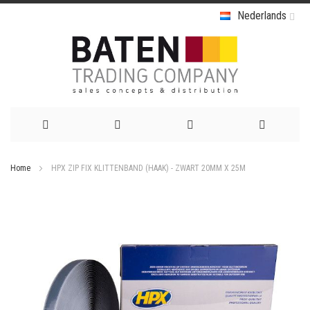
Nederlands
Ga
Home
HPX ZIP FIX KLITTENBAND (HAAK) - ZWART 20MM X 25M
naar
Ga
de
naar
het
inhoud
einde
van
de
afbeeldingen-
gallerij