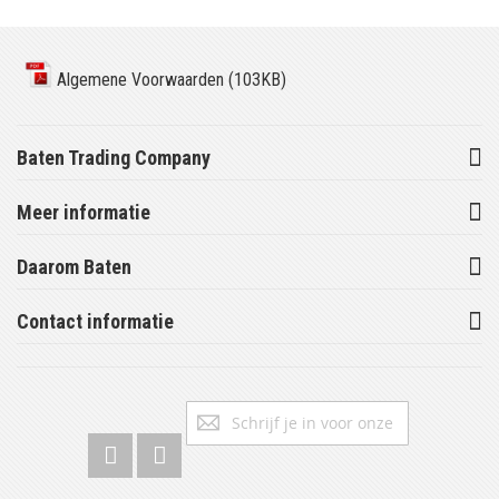
Algemene Voorwaarden (103KB)
Baten Trading Company
Meer informatie
Daarom Baten
Contact informatie
Abonneer
Inschrijv
u
op
onze