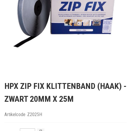
Ga
naar
HPX ZIP FIX KLITTENBAND (HAAK) -
het
begin
ZWART 20MM X 25M
van
de
afbeeldingen-
Artikelcode
Z2025H
gallerij