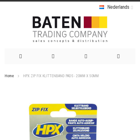
Nederlands
Ga
Home
HPX ZIP FIX KLITTENBAND PADS - 20MM X 50MM
naar
Ga
de
naar
het
inhoud
einde
van
de
afbeeldingen-
gallerij