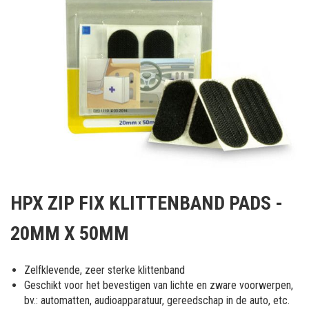
Ga
naar
HPX ZIP FIX KLITTENBAND PADS -
het
begin
20MM X 50MM
van
de
afbeeldingen-
Zelfklevende, zeer sterke klittenband
gallerij
Geschikt voor het bevestigen van lichte en zware voorwerpen,
bv.: automatten, audioapparatuur, gereedschap in de auto, etc.