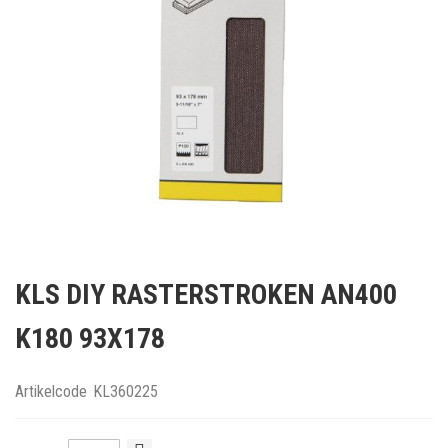
Ga
naar
KLS DIY RASTERSTROKEN AN400
het
begin
K180 93X178
van
de
afbeeldingen-
Artikelcode
KL360225
gallerij