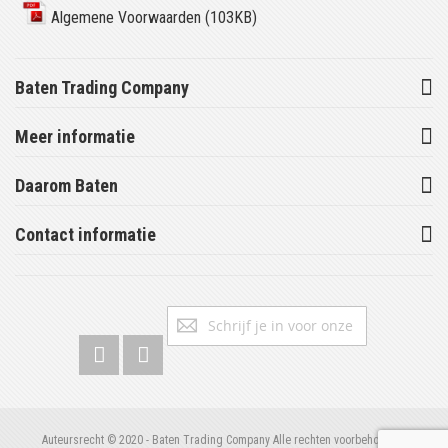
Algemene Voorwaarden (103KB)
Baten Trading Company
Meer informatie
Daarom Baten
Contact informatie
Abonneer
Inschrijv
u
op
onze
nieuwsbrief
Auteursrecht © 2020 - Baten Trading Company Alle rechten voorbehouden.