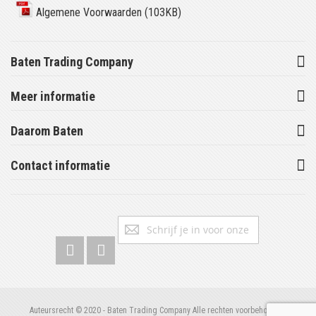
Algemene Voorwaarden (103KB)
Baten Trading Company
Meer informatie
Daarom Baten
Contact informatie
Abonneer
Inschrijv
u
op
onze
nieuwsbrief
Auteursrecht © 2020 - Baten Trading Company Alle rechten voorbehouden.