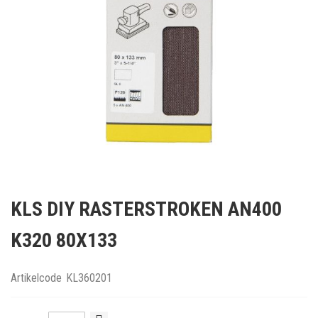
Ga
naar
KLS DIY RASTERSTROKEN AN400
het
begin
K320 80X133
van
de
afbeeldingen-
Artikelcode
KL360201
gallerij