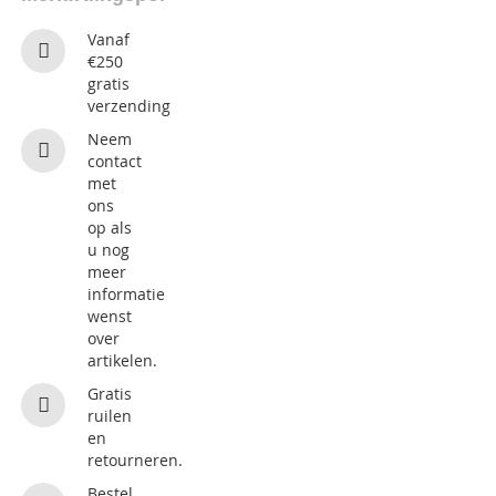
Vanaf
€250
gratis
verzending
Neem
contact
met
ons
op als
u nog
meer
informatie
wenst
over
artikelen.
Gratis
ruilen
en
retourneren.
Bestel