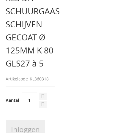
begin
SCHUURGAAS
van
de
afbeeldingen-
SCHIJVEN
gallerij
GECOAT Ø
125MM K 80
GLS27 à 5
Artikelcode
KL360318
Aantal
Inloggen