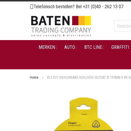
Ga
Telefonisch bestellen? Bel
+31 (0)40 - 262 13 07
naar
de
inhoud
MERKEN
AUTO
BTC LINE
GRAFFITI
Home
KLS DIY SCHUURGAAS SCHIJVEN GECOAT Ø 150MM K 80 GL
Ga
naar
het
einde
van
de
afbeeldingen-