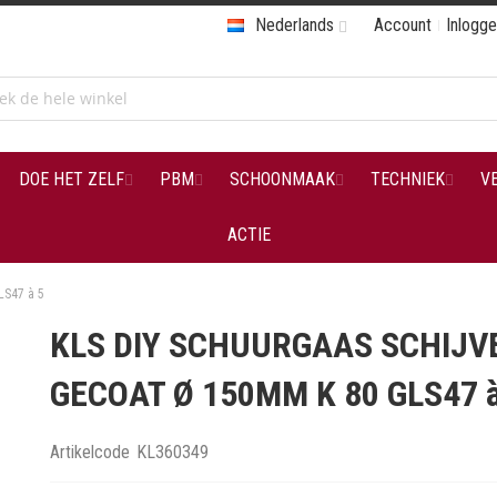
Nederlands
Account
Inlogg
DOE HET ZELF
PBM
SCHOONMAAK
TECHNIEK
V
ACTIE
S47 à 5
KLS DIY SCHUURGAAS SCHIJV
GECOAT Ø 150MM K 80 GLS47 à
Artikelcode
KL360349