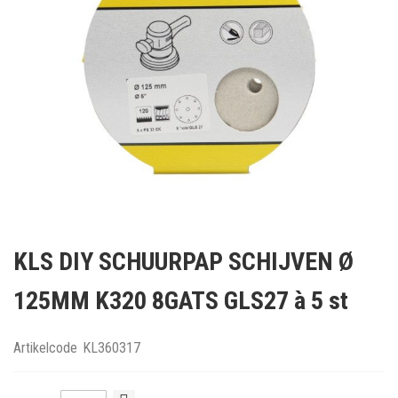
Ga
naar
KLS DIY SCHUURPAP SCHIJVEN Ø
het
begin
125MM K320 8GATS GLS27 à 5 st
van
de
afbeeldingen-
Artikelcode
KL360317
gallerij