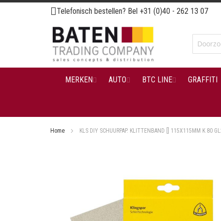
Ga
Telefonisch bestellen? Bel
+31 (0)40 - 262 13 07
naar
de
inhoud
MERKEN
AUTO
BTC LINE
GRAFFITI
Home
KLS DIY SCHUURPAP. KLITTENBAND [] 115X115MM K 80 GL
Ga
naar
het
einde
van
de
afbeeldingen-