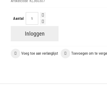
Artikelcode
KL360307
Aantal
Inloggen
Voeg toe aan verlanglijst
Toevoegen om te vergel