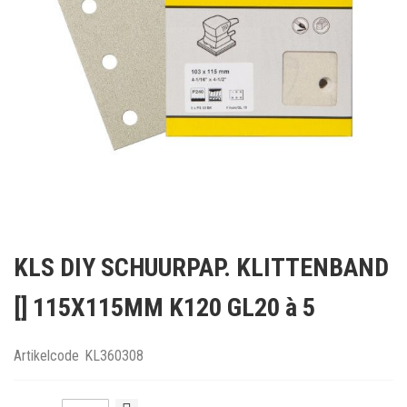
Ga
naar
KLS DIY SCHUURPAP. KLITTENBAND
het
begin
[] 115X115MM K120 GL20 à 5
van
de
afbeeldingen-
Artikelcode
KL360308
gallerij