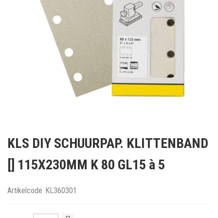
Ga
naar
KLS DIY SCHUURPAP. KLITTENBAND
het
begin
[] 115X230MM K 80 GL15 à 5
van
de
afbeeldingen-
Artikelcode
KL360301
gallerij