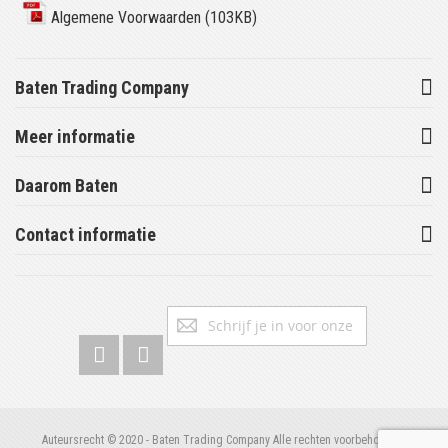
Algemene Voorwaarden (103KB)
Baten Trading Company
Meer informatie
Daarom Baten
Contact informatie
Abonneer
Inschrijv
u
op
onze
nieuwsbrief
Auteursrecht © 2020 - Baten Trading Company Alle rechten voorbehouden.