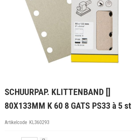
Ga
naar
SCHUURPAP. KLITTENBAND []
het
begin
80X133MM K 60 8 GATS PS33 à 5 st
van
de
afbeeldingen-
Artikelcode
KL360293
gallerij