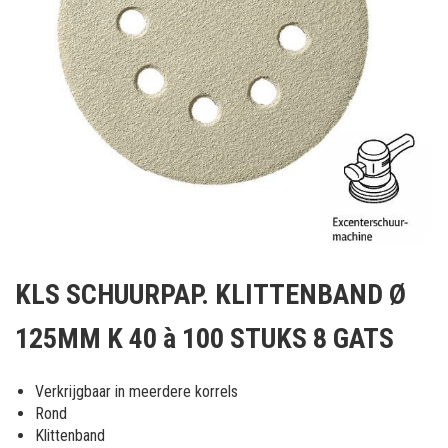
Ga
naar
KLS SCHUURPAP. KLITTENBAND Ø
het
begin
125MM K 40 à 100 STUKS 8 GATS
van
de
afbeeldingen-
Verkrijgbaar in meerdere korrels
gallerij
Rond
Klittenband