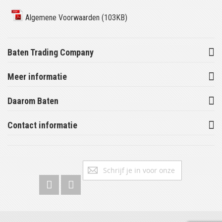
Algemene Voorwaarden (103KB)
Baten Trading Company
Meer informatie
Daarom Baten
Contact informatie
Abonneer
Inschrijv
u
op
onze
nieuwsbrief