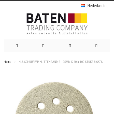
Nederlands
Ga
Home
KLS SCHUURPAP. KLITTENBAND Ø 125MM K 40 à 100 STUKS 8 GATS
naar
Ga
de
naar
het
inhoud
einde
van
de
afbeeldingen-
gallerij