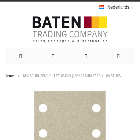
Nederlands
Ga
Home
KLS SCHUURPAP. KLITTENBAND [] 80X133MM K320 à 100 STUKS
naar
Ga
de
naar
het
inhoud
einde
van
de
afbeeldingen-
gallerij