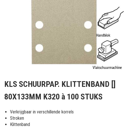
Ga
naar
KLS SCHUURPAP. KLITTENBAND []
het
begin
80X133MM K320 à 100 STUKS
van
de
afbeeldingen-
Verkrijgbaar in verschillende korrels
gallerij
Stroken
Klittenband