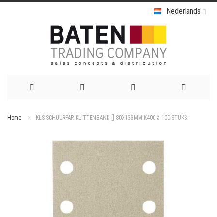
Nederlands
Ga
Home
KLS SCHUURPAP. KLITTENBAND [] 80X133MM K400 à 100 STUKS
naar
Ga
de
naar
het
inhoud
einde
van
de
afbeeldingen-
gallerij