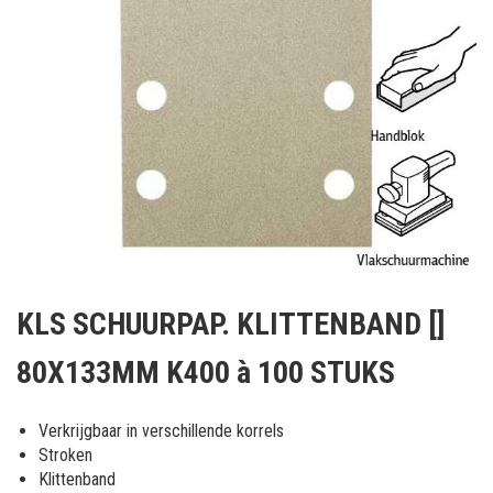
Ga
naar
KLS SCHUURPAP. KLITTENBAND []
het
begin
80X133MM K400 à 100 STUKS
van
de
afbeeldingen-
Verkrijgbaar in verschillende korrels
gallerij
Stroken
Klittenband