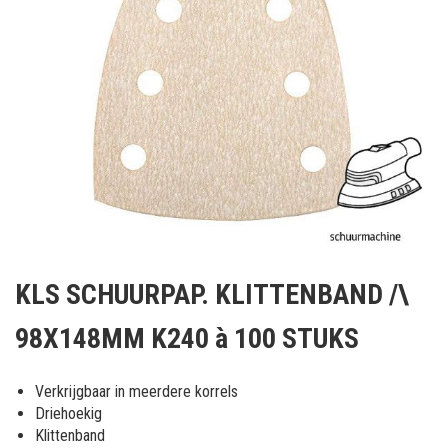
Ga
naar
KLS SCHUURPAP. KLITTENBAND /\
het
begin
98X148MM K240 à 100 STUKS
van
de
afbeeldingen-
Verkrijgbaar in meerdere korrels
gallerij
Driehoekig
Klittenband