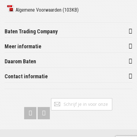
Algemene Voorwaarden (103KB)
Baten Trading Company
Meer informatie
Daarom Baten
Contact informatie
Abonneer
Inschrijv
u
op
onze
nieuwsbrief