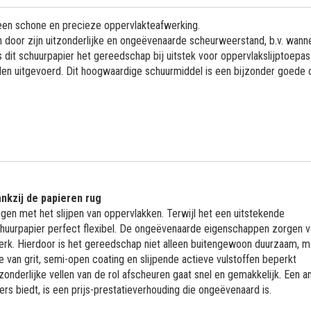
 een schone en precieze oppervlakteafwerking.
h door zijn uitzonderlijke en ongeëvenaarde scheurweerstand, b.v. wann
dit schuurpapier het gereedschap bij uitstek voor oppervlakslijptoepa
n uitgevoerd. Dit hoogwaardige schuurmiddel is een bijzonder goede 
nkzij de papieren rug
gen met het slijpen van oppervlakken. Terwijl het een uitstekende
schuurpapier perfect flexibel. De ongeëvenaarde eigenschappen zorgen 
ewerk. Hierdoor is het gereedschap niet alleen buitengewoon duurzaam, m
e van grit, semi-open coating en slijpende actieve vulstoffen beperkt
onderlijke vellen van de rol afscheuren gaat snel en gemakkelijk. Een a
rs biedt, is een prijs-prestatieverhouding die ongeëvenaard is.