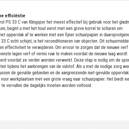
e efficiëntie
ol PS 33 C van Klingspor het meest effectief bij gebruik voor het gla
ken, begint u met het hout eerst met een grove korrel te schuren om
het oppervlak af te werken met een fijner schuurpapier in daaropvolgen
3 C echt schijnt, is het reconditioneren van objecten. Dit schuurmidde
en effectiviteit te verwijderen. Om ervoor te zorgen dat de nieuwe ver
venste lagen verf of vernis ruw te maken voordat de nieuwe laag wordt
erd voordat ze verder worden verwerkt. Deze stap is nodig om de spo
ten tijdens het aanbrengen van de vulstof. Als u met de nodige zorg wer
r - tussen de gevulde gebieden en de aangrenzende niet-gevulde oppervla
 voor werkplaatsen met een grote vraag naar schuurpapier. Het biedt e
 te vervullen die dagelijks moeten worden voltooid.