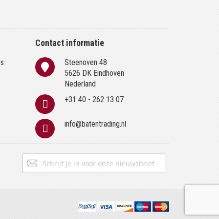
Contact informatie
is
Steenoven 48
n
5626 DK Eindhoven
Nederland
+31 40 - 262 13 07
info@batentrading.nl
Abonneer
Inschrijven
u
op
onze
nieuwsbrief