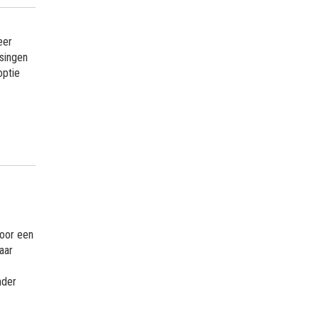
eer
ssingen
optie
voor een
aar
nder