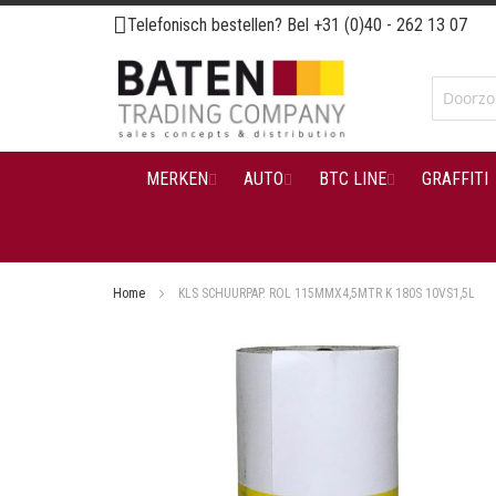
Ga
Telefonisch bestellen? Bel
+31 (0)40 - 262 13 07
naar
de
inhoud
MERKEN
AUTO
BTC LINE
GRAFFITI
Home
KLS SCHUURPAP. ROL 115MMX4,5MTR K 180S 10VS1,5L
Ga
naar
het
einde
van
de
afbeeldingen-