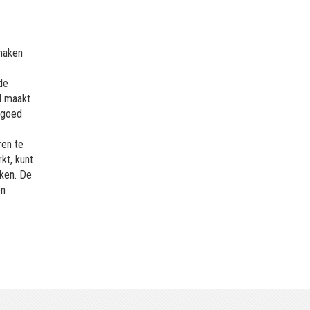
dmaken
de
l maakt
f goed
ren te
kt, kunt
kken. De
en