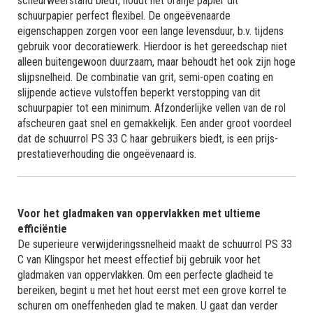
scheurweerstand biedt, houdt het oranje papier dit
schuurpapier perfect flexibel. De ongeëvenaarde
eigenschappen zorgen voor een lange levensduur, b.v. tijdens
gebruik voor decoratiewerk. Hierdoor is het gereedschap niet
alleen buitengewoon duurzaam, maar behoudt het ook zijn hoge
slijpsnelheid. De combinatie van grit, semi-open coating en
slijpende actieve vulstoffen beperkt verstopping van dit
schuurpapier tot een minimum. Afzonderlijke vellen van de rol
afscheuren gaat snel en gemakkelijk. Een ander groot voordeel
dat de schuurrol PS 33 C haar gebruikers biedt, is een prijs-
prestatieverhouding die ongeëvenaard is.
Voor het gladmaken van oppervlakken met ultieme
efficiëntie
De superieure verwijderingssnelheid maakt de schuurrol PS 33
C van Klingspor het meest effectief bij gebruik voor het
gladmaken van oppervlakken. Om een perfecte gladheid te
bereiken, begint u met het hout eerst met een grove korrel te
schuren om oneffenheden glad te maken. U gaat dan verder