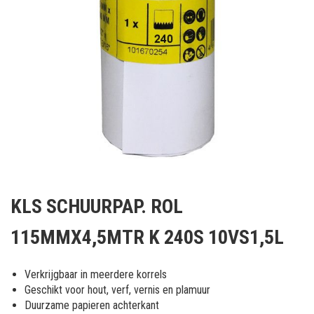
Ga
naar
KLS SCHUURPAP. ROL
het
begin
115MMX4,5MTR K 240S 10VS1,5L
van
de
afbeeldingen-
Verkrijgbaar in meerdere korrels
gallerij
Geschikt voor hout, verf, vernis en plamuur
Duurzame papieren achterkant