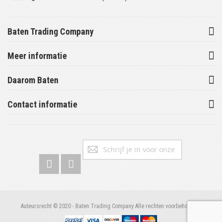
Baten Trading Company
Meer informatie
Daarom Baten
Contact informatie
Abonneer
Inschrijv
u
op
onze
nieuwsbrief
Auteursrecht © 2020 - Baten Trading Company Alle rechten voorbehouden.