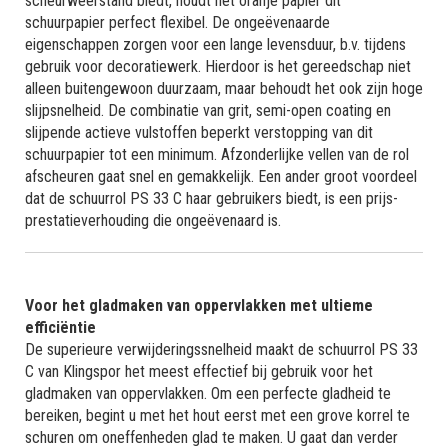
scheurweerstand biedt, houdt het oranje papier dit
schuurpapier perfect flexibel. De ongeëvenaarde
eigenschappen zorgen voor een lange levensduur, b.v. tijdens
gebruik voor decoratiewerk. Hierdoor is het gereedschap niet
alleen buitengewoon duurzaam, maar behoudt het ook zijn hoge
slijpsnelheid. De combinatie van grit, semi-open coating en
slijpende actieve vulstoffen beperkt verstopping van dit
schuurpapier tot een minimum. Afzonderlijke vellen van de rol
afscheuren gaat snel en gemakkelijk. Een ander groot voordeel
dat de schuurrol PS 33 C haar gebruikers biedt, is een prijs-
prestatieverhouding die ongeëvenaard is.
Voor het gladmaken van oppervlakken met ultieme
efficiëntie
De superieure verwijderingssnelheid maakt de schuurrol PS 33
C van Klingspor het meest effectief bij gebruik voor het
gladmaken van oppervlakken. Om een perfecte gladheid te
bereiken, begint u met het hout eerst met een grove korrel te
schuren om oneffenheden glad te maken. U gaat dan verder