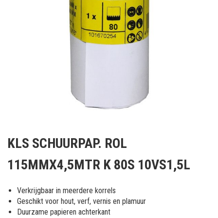
Ga
naar
KLS SCHUURPAP. ROL
het
begin
115MMX4,5MTR K 80S 10VS1,5L
van
de
afbeeldingen-
Verkrijgbaar in meerdere korrels
gallerij
Geschikt voor hout, verf, vernis en plamuur
Duurzame papieren achterkant