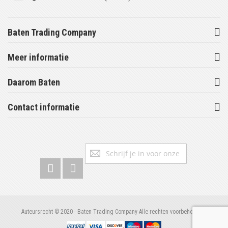
Baten Trading Company
Meer informatie
Daarom Baten
Contact informatie
Abonneer
Inschrijv
u
op
onze
nieuwsbrief
Auteursrecht © 2020 - Baten Trading Company Alle rechten voorbehouden.